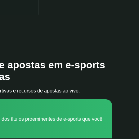
e apostas em e-sports
as
ivas e recursos de apostas ao vivo.
dos títulos proeminentes de e-sports que você