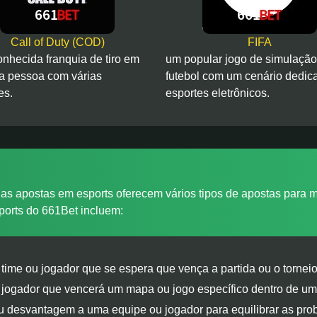
Call of Duty (COD)
FIFA
nhecida franquia de tiro em
um popular jogo de simulação
ra pessoa com várias
futebol com um cenário dedic
es.
esportes eletrônicos.
 as apostas em esports oferecem vários tipos de apostas para m
ports do 661Bet incluem:
time ou jogador que se espera que vença a partida ou o torneio
 jogador que vencerá um mapa ou jogo específico dentro de uma
 desvantagem a uma equipe ou jogador para equilibrar as prob