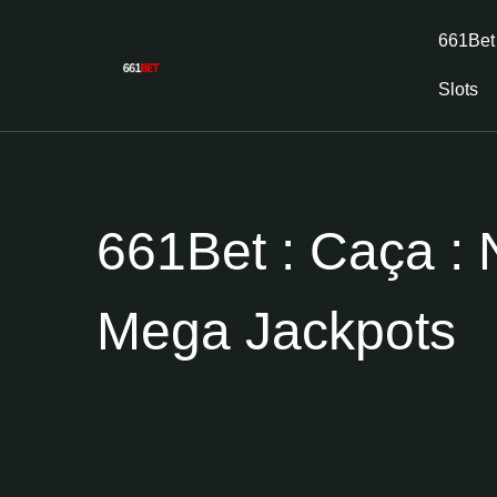
661Bet
Slots
661Bet : Caça :
Mega Jackpots