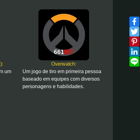
):
Overwatch:
om um
Um jogo de tiro em primeira pessoa
baseado em equipes com diversos
personagens e habilidades.