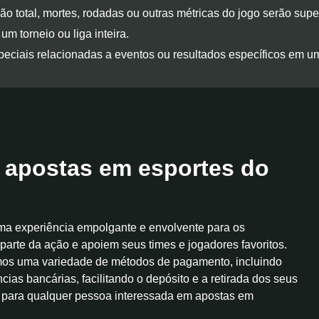
o total, mortes, rodadas ou outras métricas do jogo serão super
m torneio ou liga inteira.
eciais relacionadas a eventos ou resultados específicos em um
s apostas em esportes do
a experiência empolgante e envolvente para os
parte da ação e apoiem seus times e jogadores favoritos.
emos uma variedade de métodos de pagamento, incluindo
ências bancárias, facilitando o depósito e a retirada dos seus
o para qualquer pessoa interessada em apostas em