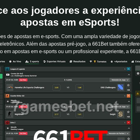
ce aos jogadores a experiênc
apostas em eSports!
es de apostas em e-sports. Com uma ampla variedade de jogos 
 eletrônicos. Além das apostas pré-jogo, a 661Bet também ofer
to em apostas em e-sports ou um profissional experiente, a 661