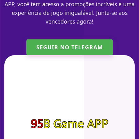
APP, você tem acesso a promoções incríveis e uma
experiência de jogo inigualável. Junte-se aos
vencedores agora!
SEGUIR NO TELEGRAM