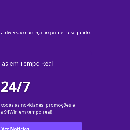
, a diversão começa no primeiro segundo.
cias em Tempo Real
24/7
e todas as novidades, promoções e
a 94Win em tempo real!
Ver Notícias