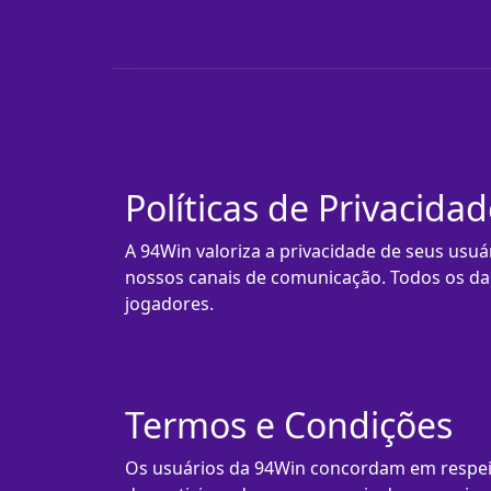
Políticas de Privacida
A 94Win valoriza a privacidade de seus usu
nossos canais de comunicação. Todos os dad
jogadores.
Termos e Condições
Os usuários da 94Win concordam em respeita