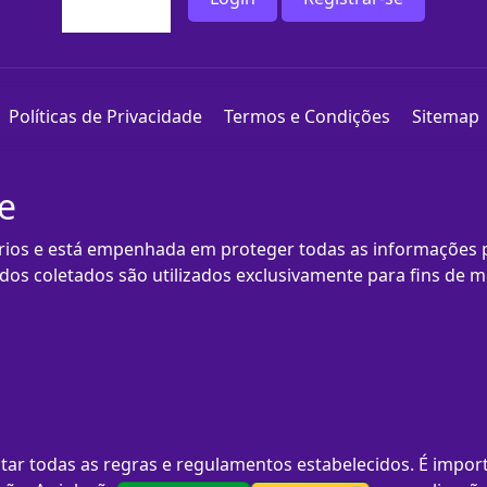
Políticas de Privacidade
Termos e Condições
Sitemap
de
ários e está empenhada em proteger todas as informações 
os coletados são utilizados exclusivamente para fins de m
r todas as regras e regulamentos estabelecidos. É import