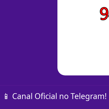
📱 Canal Oficial no Telegram!