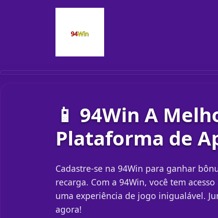
📱 94Win A Melh
Plataforma de A
Cadastre-se na 94Win para ganhar bônu
recarga. Com a 94Win, você tem acesso 
uma experiência de jogo inigualável. J
agora!