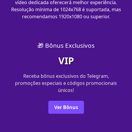
vídeo dedicada oferecerá melhor experiência.
Resolução mínima de 1024x768 é suportada, mas
recomendamos 1920x1080 ou superior.
🎁 Bônus Exclusivos
VIP
Receba bônus exclusivos do Telegram,
promoções especiais e códigos promocionais
únicos!
Ver Bônus