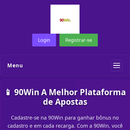
Login
Registrar-se
Menu
📱 90Win A Melhor Plataforma
de Apostas
Cadastre-se na 90Win para ganhar bônus no
cadastro e em cada recarga. Com a 90Win, você