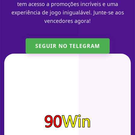
tem acesso a promoções incríveis e uma
experiência de jogo inigualável. Junte-se aos
vencedores agora!
SEGUIR NO TELEGRAM