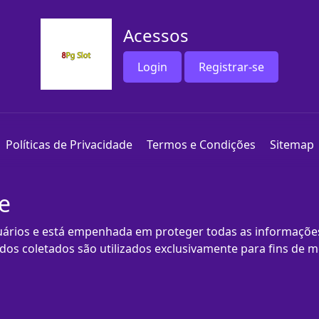
Acessos
Login
Registrar-se
Políticas de Privacidade
Termos e Condições
Sitemap
de
usuários e está empenhada em proteger todas as informaçõe
os coletados são utilizados exclusivamente para fins de m