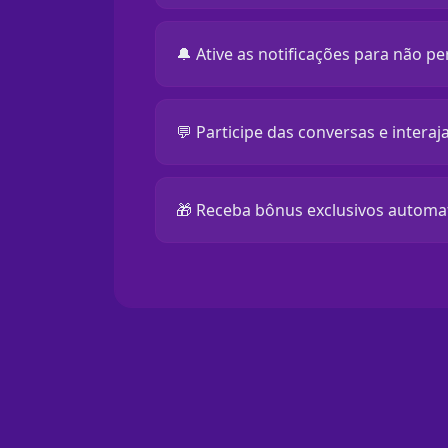
🔔 Ative as notificações para não p
💬 Participe das conversas e interaj
🎁 Receba bônus exclusivos autom