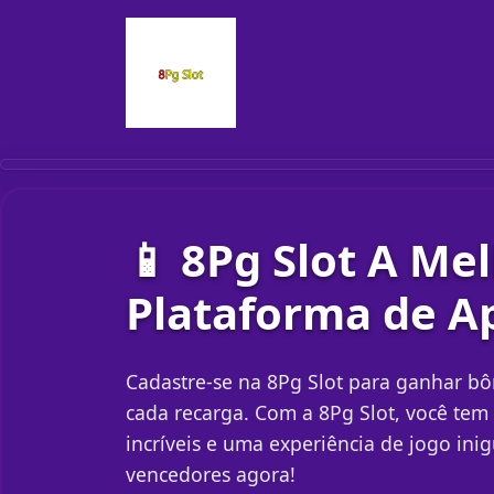
📱 8Pg Slot A Me
Plataforma de A
Cadastre-se na 8Pg Slot para ganhar b
cada recarga. Com a 8Pg Slot, você te
incríveis e uma experiência de jogo inig
vencedores agora!