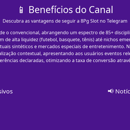
📱 Benefícios do Canal
Descubra as vantagens de seguir a 8Pg Slot no Telegram
nde o convencional, abrangendo um espectro de 85+ discip
de alta liquidez (futebol, basquete, tênis) até nichos em
rtuais sintéticos e mercados especiais de entretenimento.
ização contextual, apresentando aos usuários eventos re
eferências declaradas, otimizando a taxa de conversão atr
sivos
📢 Notí