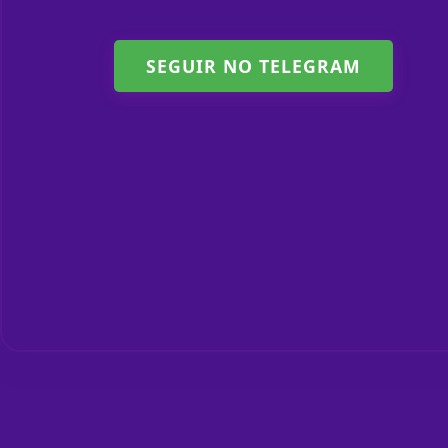
SEGUIR NO TELEGRAM