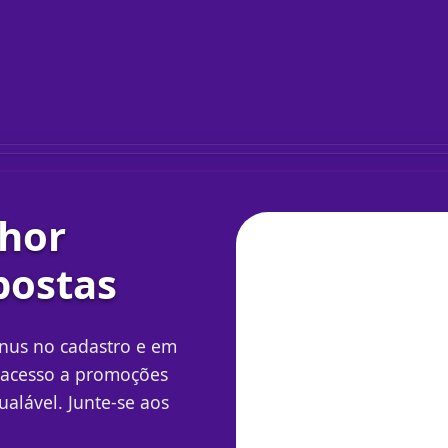
lhor
postas
ônus no cadastro e em
m acesso a promoções
ualável. Junte-se aos