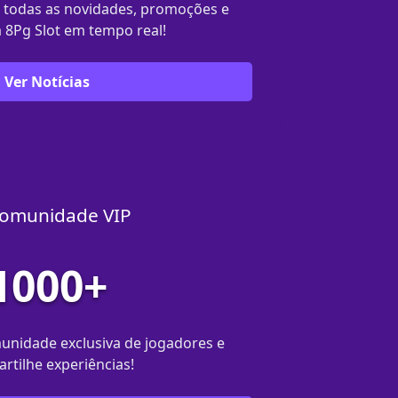
e todas as novidades, promoções e
 8Pg Slot em tempo real!
Ver Notícias
Comunidade VIP
1000+
unidade exclusiva de jogadores e
rtilhe experiências!