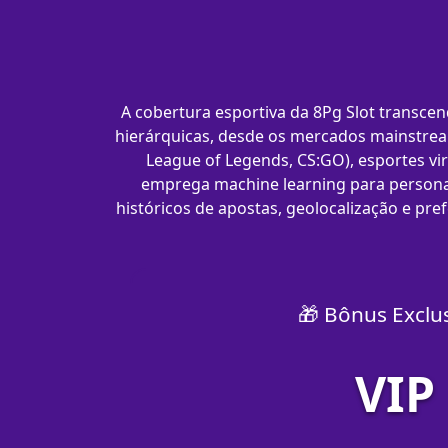
A cobertura esportiva da 8Pg Slot transce
hierárquicas, desde os mercados mainstream 
League of Legends, CS:GO), esportes vi
emprega machine learning para personal
históricos de apostas, geolocalização e pr
🎁 Bônus Exclu
VIP