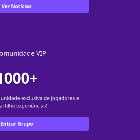
Ver Notícias
Comunidade VIP
1000+
unidade exclusiva de jogadores e
rtilhe experiências!
Entrar Grupo