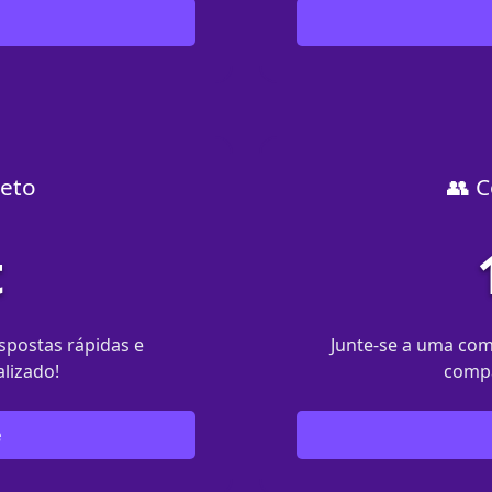
reto
👥 
t
espostas rápidas e
Junte-se a uma com
lizado!
compa
e