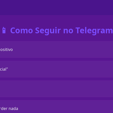
📱 Como Seguir no Telegram
ositivo
ial"
erder nada