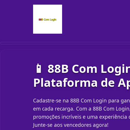
📱 88B Com Logi
Plataforma de A
Cadastre-se na 88B Com Login para gan
em cada recarga. Com a 88B Com Login,
promoções incríveis e uma experiência d
Junte-se aos vencedores agora!