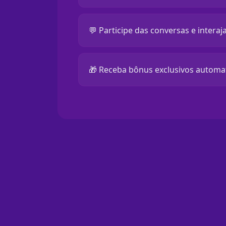
💬 Participe das conversas e interaj
🎁 Receba bônus exclusivos autom