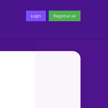
Login
Registrar-se