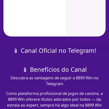
📱 Canal Oficial no Telegram!
📱 Benefícios do Canal
Descubra as vantagens de seguir a 8899 Win no
Telegram
Como plataforma profissional de jogos de cassino, a
8899 Win oferece títulos adorados por todos — da
estreia ao expert, sempre há algo ideal na 8899 Win