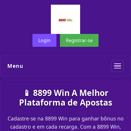
Login
Registrar-se
Menu
📱 8899 Win A Melhor
Plataforma de Apostas
Cadastre-se na 8899 Win para ganhar bônus no
cadastro e em cada recarga. Com a 8899 Win,