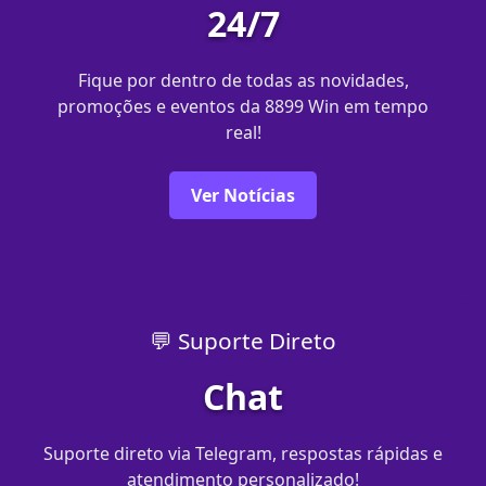
24/7
Fique por dentro de todas as novidades,
promoções e eventos da 8899 Win em tempo
real!
Ver Notícias
💬 Suporte Direto
Chat
Suporte direto via Telegram, respostas rápidas e
atendimento personalizado!