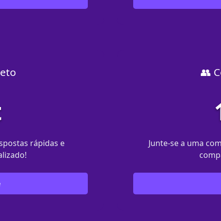
reto
👥 
t
espostas rápidas e
Junte-se a uma com
lizado!
compa
e