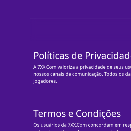
Políticas de Privacida
A 7XX.Com valoriza a privacidade de seus u
nossos canais de comunicação. Todos os dad
jogadores.
Termos e Condições
Os usuários da 7XX.Com concordam em respe