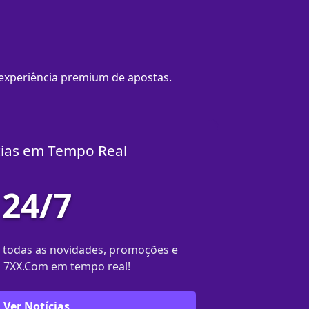
 experiência premium de apostas.
cias em Tempo Real
24/7
e todas as novidades, promoções e
 7XX.Com em tempo real!
Ver Notícias