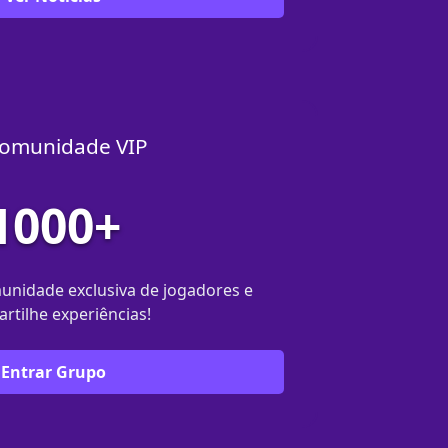
Comunidade VIP
1000+
unidade exclusiva de jogadores e
rtilhe experiências!
Entrar Grupo