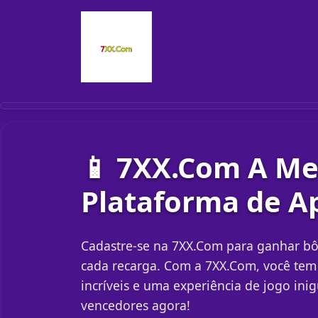
📱 7XX.Com A Me
Plataforma de A
Cadastre-se na 7XX.Com para ganhar bô
cada recarga. Com a 7XX.Com, você tem
incríveis e uma experiência de jogo inig
vencedores agora!