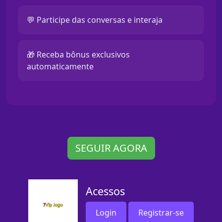
💬 Participe das conversas e interaja
🎁 Receba bônus exclusivos
automaticamente
SEGUIR AGORA
Acessos
Login
Registrar-se