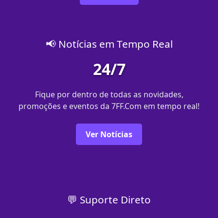
📢 Notícias em Tempo Real
24/7
Fique por dentro de todas as novidades,
promoções e eventos da 7FF.Com em tempo real!
Ver Notícias
💬 Suporte Direto