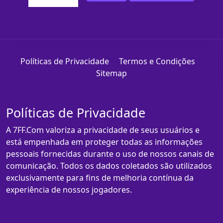
Políticas de Privacidade
Termos e Condições
Sitemap
Políticas de Privacidade
A 7FF.Com valoriza a privacidade de seus usuários e
está empenhada em proteger todas as informações
pessoais fornecidas durante o uso de nossos canais de
comunicação. Todos os dados coletados são utilizados
exclusivamente para fins de melhoria contínua da
experiência de nossos jogadores.