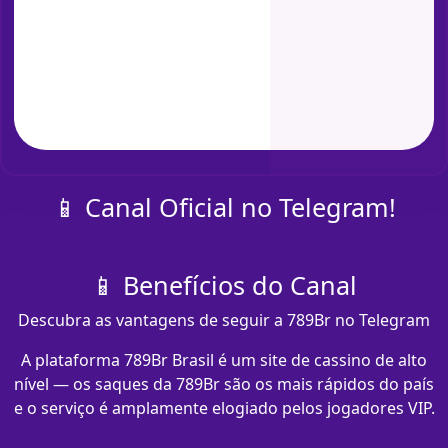
📱 Canal Oficial no Telegram!
📱 Benefícios do Canal
Descubra as vantagens de seguir a 789Br no Telegram
A plataforma 789Br Brasil é um site de cassino de alto
nível — os saques da 789Br são os mais rápidos do país
e o serviço é amplamente elogiado pelos jogadores VIP.