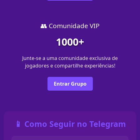
👥 Comunidade VIP
1000+
Junte-se a uma comunidade exclusiva de
jogadores e compartilhe experiências!
Entrar Grupo
📱 Como Seguir no Telegram