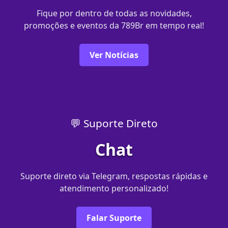
Fique por dentro de todas as novidades,
promoções e eventos da 789Br em tempo real!
Ver Notícias
💬 Suporte Direto
Chat
Suporte direto via Telegram, respostas rápidas e
atendimento personalizado!
Falar Suporte