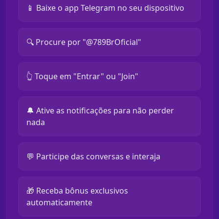
📱 Baixe o app Telegram no seu dispositivo
🔍 Procure por "@789BrOficial"
👆 Toque em "Entrar" ou "Join"
🔔 Ative as notificações para não perder
nada
💬 Participe das conversas e interaja
🎁 Receba bônus exclusivos
automaticamente