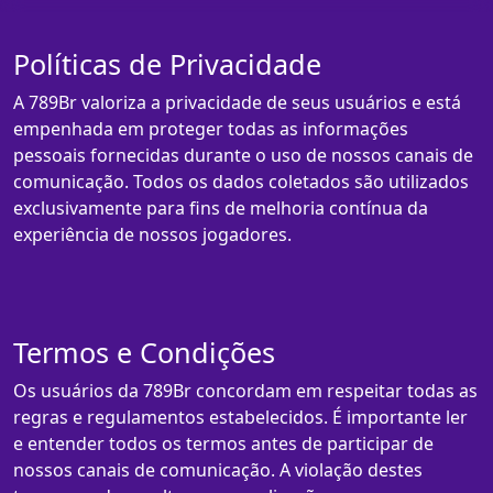
Políticas de Privacidade
A 789Br valoriza a privacidade de seus usuários e está
empenhada em proteger todas as informações
pessoais fornecidas durante o uso de nossos canais de
comunicação. Todos os dados coletados são utilizados
exclusivamente para fins de melhoria contínua da
experiência de nossos jogadores.
Termos e Condições
Os usuários da 789Br concordam em respeitar todas as
regras e regulamentos estabelecidos. É importante ler
e entender todos os termos antes de participar de
nossos canais de comunicação. A violação destes