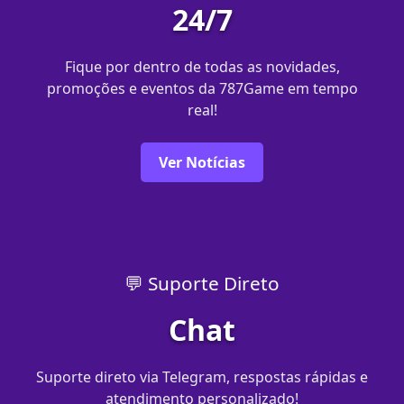
24/7
Fique por dentro de todas as novidades,
promoções e eventos da 787Game em tempo
real!
Ver Notícias
💬 Suporte Direto
Chat
Suporte direto via Telegram, respostas rápidas e
atendimento personalizado!