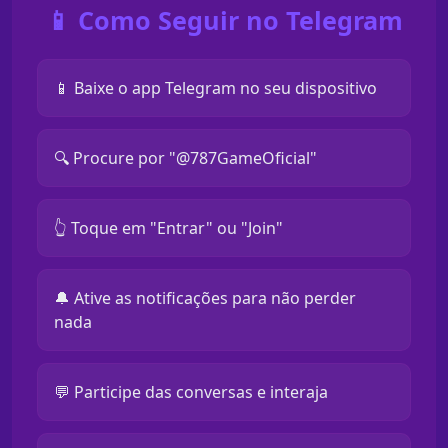
📱 Como Seguir no Telegram
📱 Baixe o app Telegram no seu dispositivo
🔍 Procure por "@787GameOficial"
👆 Toque em "Entrar" ou "Join"
🔔 Ative as notificações para não perder
nada
💬 Participe das conversas e interaja