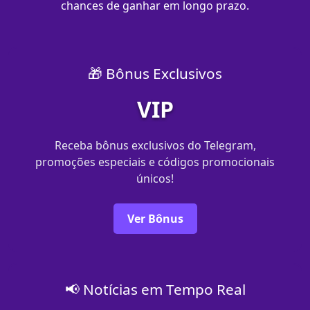
chances de ganhar em longo prazo.
🎁 Bônus Exclusivos
VIP
Receba bônus exclusivos do Telegram,
promoções especiais e códigos promocionais
únicos!
Ver Bônus
📢 Notícias em Tempo Real