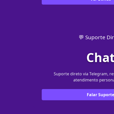
💬 Suporte Di
Cha
Suporte direto via Telegram, r
atendimento persona
Falar Suport