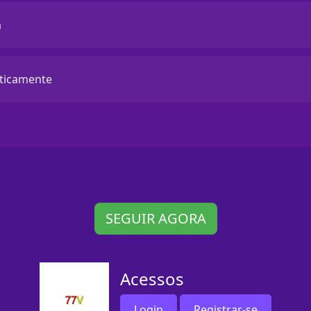
a
aticamente
SEGUIR AGORA
Acessos
Login
Registrar-se