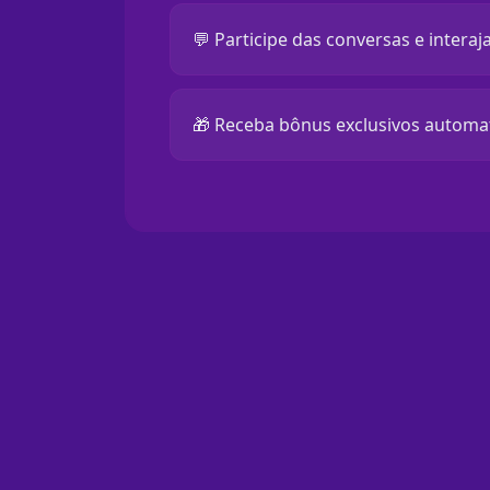
💬 Participe das conversas e interaj
🎁 Receba bônus exclusivos autom