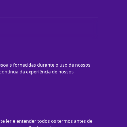
ssoais fornecidas durante o uso de nossos
 contínua da experiência de nossos
te ler e entender todos os termos antes de