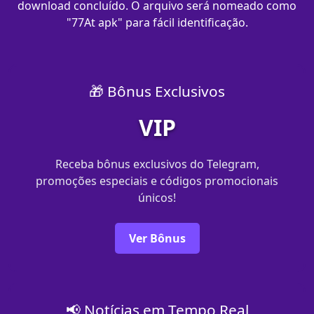
download concluído. O arquivo será nomeado como
"77At apk" para fácil identificação.
🎁 Bônus Exclusivos
VIP
Receba bônus exclusivos do Telegram,
promoções especiais e códigos promocionais
únicos!
Ver Bônus
📢 Notícias em Tempo Real