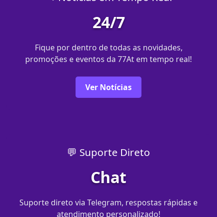
24/7
Fique por dentro de todas as novidades,
promoções e eventos da 77At em tempo real!
Ver Notícias
💬 Suporte Direto
Chat
Suporte direto via Telegram, respostas rápidas e
atendimento personalizado!