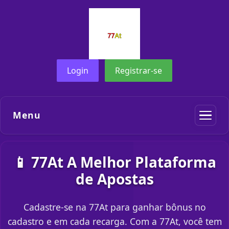
Login
Registrar-se
Menu
📱 77At A Melhor Plataforma
de Apostas
Cadastre-se na 77At para ganhar bônus no
cadastro e em cada recarga. Com a 77At, você tem