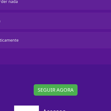
erder nada
a
aticamente
SEGUIR AGORA