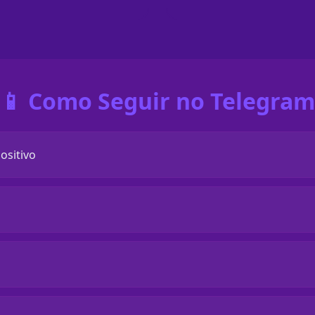
📱 Como Seguir no Telegram
ositivo