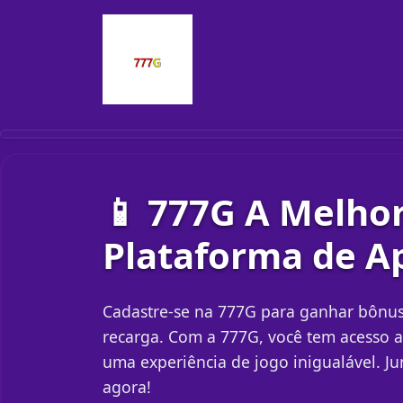
📱 777G A Melho
Plataforma de A
Cadastre-se na 777G para ganhar bônus
recarga. Com a 777G, você tem acesso a
uma experiência de jogo inigualável. J
agora!