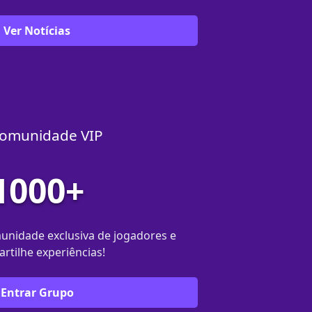
Ver Notícias
Comunidade VIP
1000+
unidade exclusiva de jogadores e
rtilhe experiências!
Entrar Grupo