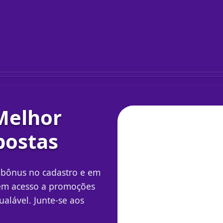
Melhor
postas
 bônus no cadastro e em
tem acesso a promoções
ualável. Junte-se aos