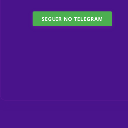
SEGUIR NO TELEGRAM