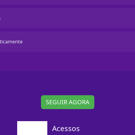
a
aticamente
SEGUIR AGORA
Acessos