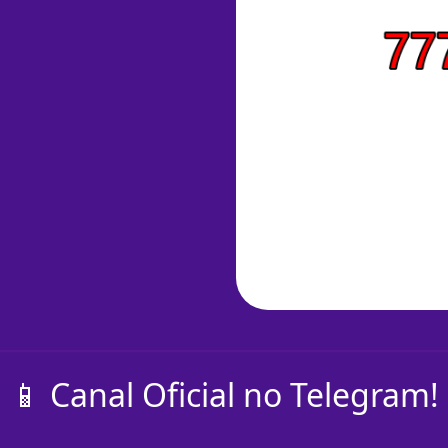
📱 Canal Oficial no Telegram!