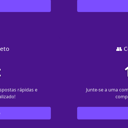
reto
👥 
t
espostas rápidas e
Junte-se a uma com
lizado!
compa
e