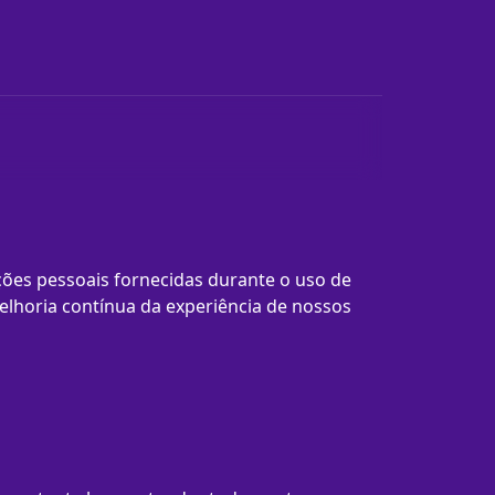
ões pessoais fornecidas durante o uso de
elhoria contínua da experiência de nossos