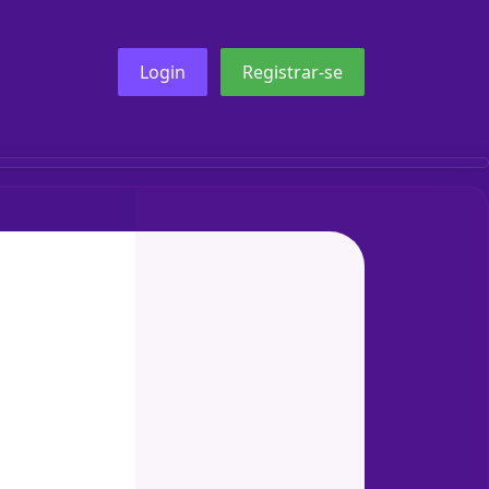
Login
Registrar-se