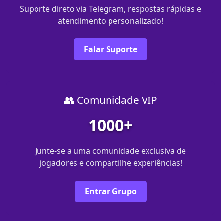
Suporte direto via Telegram, respostas rápidas e
atendimento personalizado!
Falar Suporte
👥 Comunidade VIP
1000+
Junte-se a uma comunidade exclusiva de
jogadores e compartilhe experiências!
Entrar Grupo