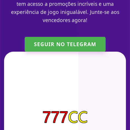
tem acesso a promoções incríveis e uma
experiência de jogo inigualável. Junte-se aos
vencedores agora!
SEGUIR NO TELEGRAM