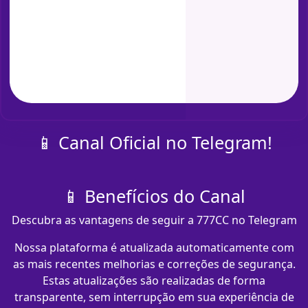
📱 Canal Oficial no Telegram!
📱 Benefícios do Canal
Descubra as vantagens de seguir a 777CC no Telegram
Nossa plataforma é atualizada automaticamente com
as mais recentes melhorias e correções de segurança.
Estas atualizações são realizadas de forma
transparente, sem interrupção em sua experiência de