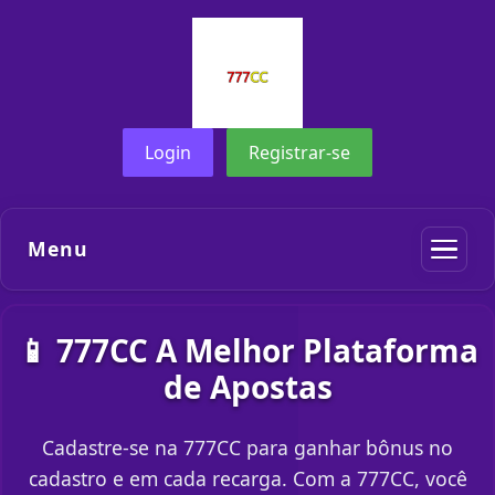
Login
Registrar-se
Menu
📱 777CC A Melhor Plataforma
de Apostas
Cadastre-se na 777CC para ganhar bônus no
cadastro e em cada recarga. Com a 777CC, você