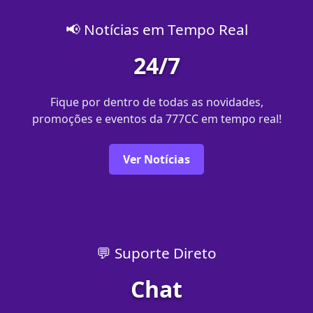
📢 Notícias em Tempo Real
24/7
Fique por dentro de todas as novidades,
promoções e eventos da 777CC em tempo real!
Ver Notícias
💬 Suporte Direto
Chat