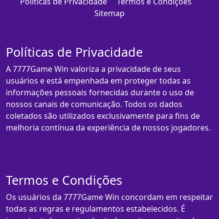
Políticas de Privacidade
Termos e Condições
Sitemap
Políticas de Privacidade
A 7777Game Win valoriza a privacidade de seus
usuários e está empenhada em proteger todas as
informações pessoais fornecidas durante o uso de
nossos canais de comunicação. Todos os dados
coletados são utilizados exclusivamente para fins de
melhoria contínua da experiência de nossos jogadores.
Termos e Condições
Os usuários da 7777Game Win concordam em respeitar
todas as regras e regulamentos estabelecidos. É