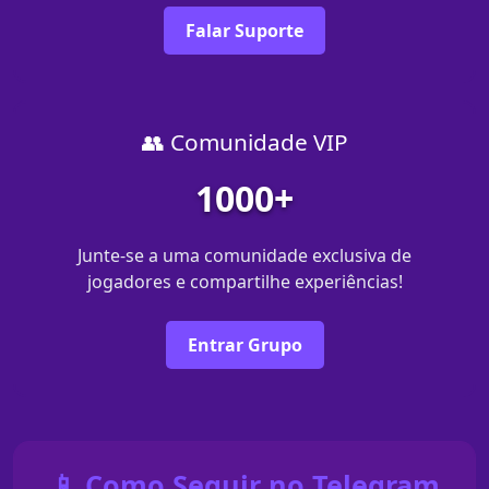
Falar Suporte
👥 Comunidade VIP
1000+
Junte-se a uma comunidade exclusiva de
jogadores e compartilhe experiências!
Entrar Grupo
📱 Como Seguir no Telegram