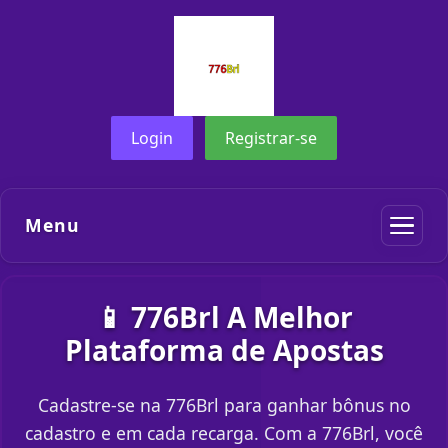
Login
Registrar-se
Menu
📱 776Brl A Melhor
Plataforma de Apostas
Cadastre-se na 776Brl para ganhar bônus no
cadastro e em cada recarga. Com a 776Brl, você