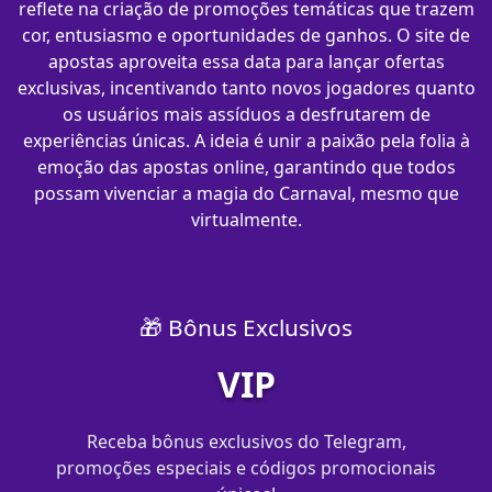
reflete na criação de promoções temáticas que trazem
cor, entusiasmo e oportunidades de ganhos. O site de
apostas aproveita essa data para lançar ofertas
exclusivas, incentivando tanto novos jogadores quanto
os usuários mais assíduos a desfrutarem de
experiências únicas. A ideia é unir a paixão pela folia à
emoção das apostas online, garantindo que todos
possam vivenciar a magia do Carnaval, mesmo que
virtualmente.
🎁 Bônus Exclusivos
VIP
Receba bônus exclusivos do Telegram,
promoções especiais e códigos promocionais