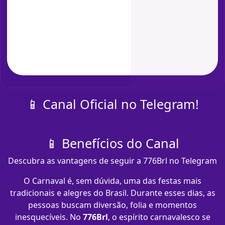
📱 Canal Oficial no Telegram!
📱 Benefícios do Canal
Descubra as vantagens de seguir a 776Brl no Telegram
O Carnaval é, sem dúvida, uma das festas mais
tradicionais e alegres do Brasil. Durante esses dias, as
pessoas buscam diversão, folia e momentos
inesquecíveis. No
776Brl
, o espírito carnavalesco se