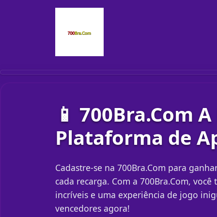
📱 700Bra.Com A
Plataforma de A
Cadastre-se na 700Bra.Com para ganha
cada recarga. Com a 700Bra.Com, você
incríveis e uma experiência de jogo inig
vencedores agora!