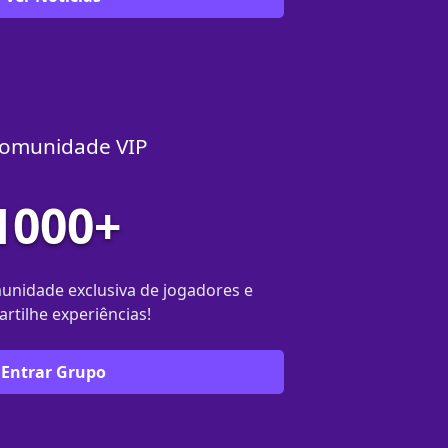
Comunidade VIP
1000+
unidade exclusiva de jogadores e
rtilhe experiências!
Entrar Grupo