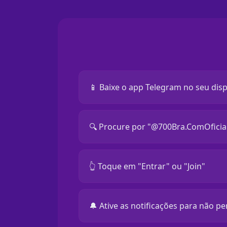
📱 Baixe o app Telegram no seu disp
🔍 Procure por "@700Bra.ComOficia
👆 Toque em "Entrar" ou "Join"
🔔 Ative as notificações para não p