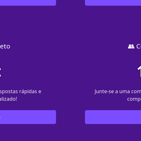
reto
👥 
t
espostas rápidas e
Junte-se a uma com
lizado!
compa
e