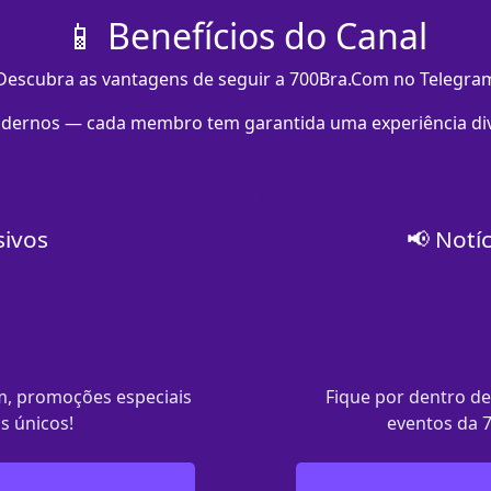
📱 Benefícios do Canal
Descubra as vantagens de seguir a 700Bra.Com no Telegra
odernos — cada membro tem garantida uma experiência div
sivos
📢 Notí
m, promoções especiais
Fique por dentro d
s únicos!
eventos da 