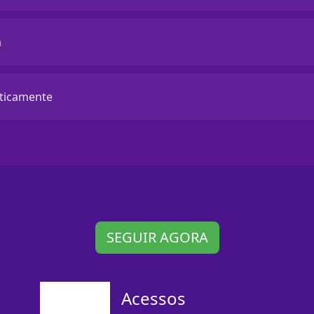
a
aticamente
SEGUIR AGORA
Acessos