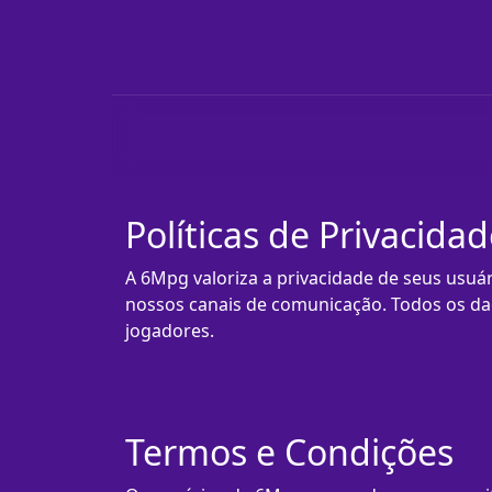
Políticas de Privacida
A 6Mpg valoriza a privacidade de seus usu
nossos canais de comunicação. Todos os dad
jogadores.
Termos e Condições