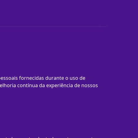
essoais fornecidas durante o uso de
elhoria contínua da experiência de nossos