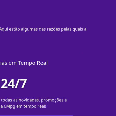
Aqui estão algumas das razões pelas quais a
cias em Tempo Real
24/7
e todas as novidades, promoções e
da 6Mpg em tempo real!