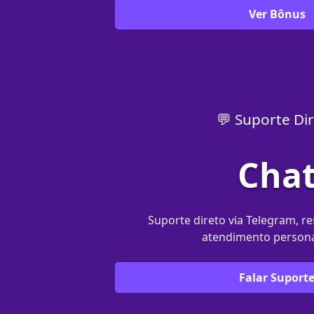
Ver Bônus
💬 Suporte Di
Cha
Suporte direto via Telegram, r
atendimento persona
Falar Suport