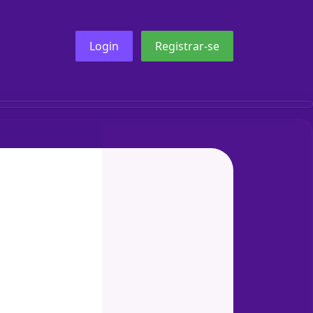
Login
Registrar-se