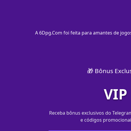
A 6Dpg.Com foi feita para amantes de jog
🎁 Bônus Exclu
VIP
Receba bônus exclusivos do Telegra
e códigos promocionai