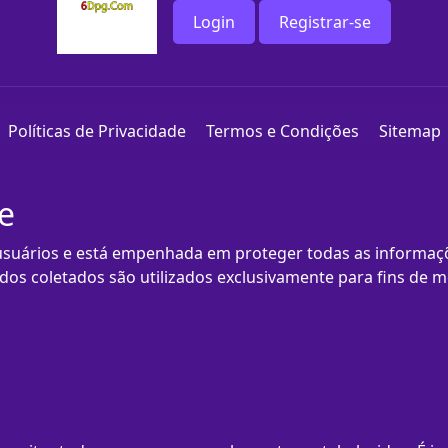
Login
Registrar-se
Políticas de Privacidade
Termos e Condições
Sitemap
de
 usuários e está empenhada em proteger todas as informaç
os coletados são utilizados exclusivamente para fins de m