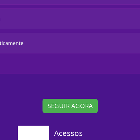
a
aticamente
SEGUIR AGORA
Acessos