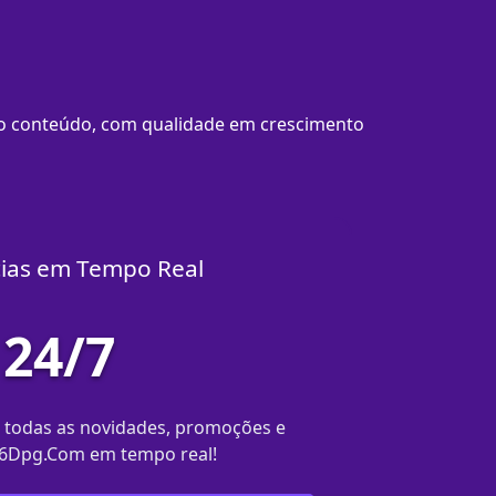
 o conteúdo, com qualidade em crescimento
cias em Tempo Real
24/7
e todas as novidades, promoções e
 6Dpg.Com em tempo real!