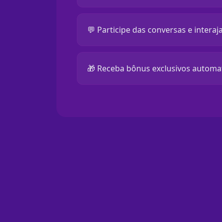
💬 Participe das conversas e interaj
🎁 Receba bônus exclusivos autom