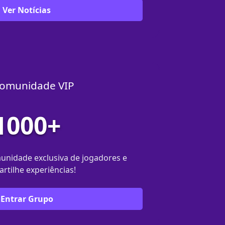
Ver Notícias
Comunidade VIP
1000+
unidade exclusiva de jogadores e
rtilhe experiências!
Entrar Grupo