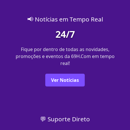
📢 Notícias em Tempo Real
24/7
Fique por dentro de todas as novidades,
promoções e eventos da 69H.Com em tempo
real!
Ver Notícias
💬 Suporte Direto