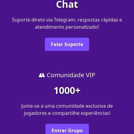
Chat
Suporte direto via Telegram, respostas rápidas e
atendimento personalizado!
Falar Suporte
👥 Comunidade VIP
1000+
Junte-se a uma comunidade exclusiva de
jogadores e compartilhe experiências!
Entrar Grupo