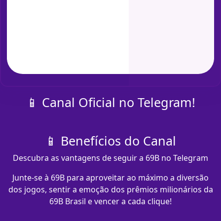
📱 Canal Oficial no Telegram!
📱 Benefícios do Canal
Descubra as vantagens de seguir a 69B no Telegram
Junte-se à 69B para aproveitar ao máximo a diversão
dos jogos, sentir a emoção dos prêmios milionários da
69B Brasil e vencer a cada clique!