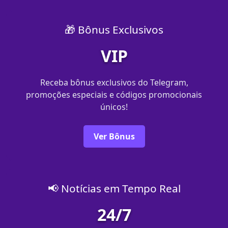
🎁 Bônus Exclusivos
VIP
Receba bônus exclusivos do Telegram,
promoções especiais e códigos promocionais
únicos!
Ver Bônus
📢 Notícias em Tempo Real
24/7