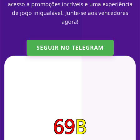
acesso a promoções incríveis e uma experiência
de jogo inigualável. Junte-se aos vencedores
agora!
SEGUIR NO TELEGRAM