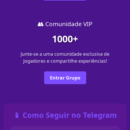
👥 Comunidade VIP
1000+
Junte-se a uma comunidade exclusiva de
jogadores e compartilhe experiências!
Entrar Grupo
📱 Como Seguir no Telegram