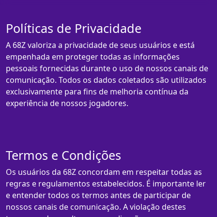
Políticas de Privacidade
A 68Z valoriza a privacidade de seus usuários e está
empenhada em proteger todas as informações
pessoais fornecidas durante o uso de nossos canais de
comunicação. Todos os dados coletados são utilizados
exclusivamente para fins de melhoria contínua da
experiência de nossos jogadores.
Termos e Condições
Os usuários da 68Z concordam em respeitar todas as
regras e regulamentos estabelecidos. É importante ler
e entender todos os termos antes de participar de
nossos canais de comunicação. A violação destes