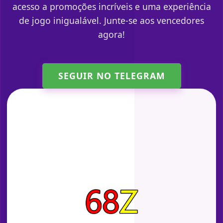
acesso a promoções incríveis e uma experiência
de jogo inigualável. Junte-se aos vencedores
agora!
SEGUIR NO TELEGRAM