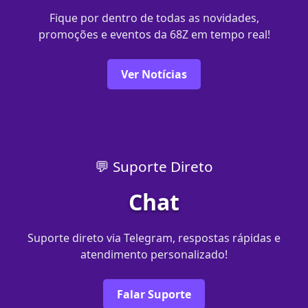
Fique por dentro de todas as novidades,
promoções e eventos da 68Z em tempo real!
Ver Notícias
💬 Suporte Direto
Chat
Suporte direto via Telegram, respostas rápidas e
atendimento personalizado!
Falar Suporte