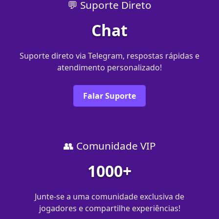
💬 Suporte Direto
Chat
Suporte direto via Telegram, respostas rápidas e
atendimento personalizado!
Falar Suporte
👥 Comunidade VIP
1000+
Junte-se a uma comunidade exclusiva de
jogadores e compartilhe experiências!