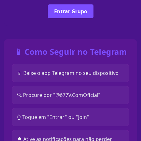
Entrar Grupo
📱 Como Seguir no Telegram
📱 Baixe o app Telegram no seu dispositivo
🔍 Procure por "@677V.ComOficial"
👆 Toque em "Entrar" ou "Join"
🔔 Ative as notificações para não perder