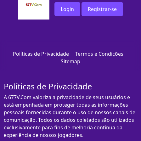
Login
Registrar-se
Políticas de Privacidade
Termos e Condições
Sitemap
Políticas de Privacidade
A 677V.Com valoriza a privacidade de seus usuários e
está empenhada em proteger todas as informações
pessoais fornecidas durante o uso de nossos canais de
comunicação. Todos os dados coletados são utilizados
exclusivamente para fins de melhoria contínua da
experiência de nossos jogadores.