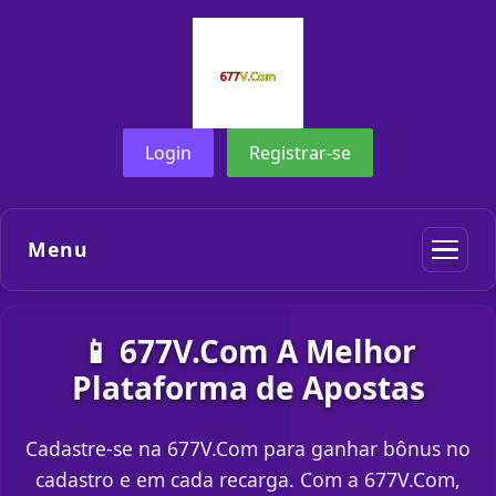
Login
Registrar-se
Menu
📱 677V.Com A Melhor
Plataforma de Apostas
Cadastre-se na 677V.Com para ganhar bônus no
cadastro e em cada recarga. Com a 677V.Com,