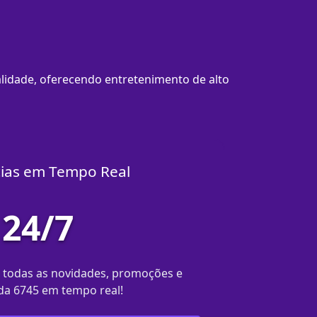
ualidade, oferecendo entretenimento de alto
cias em Tempo Real
24/7
e todas as novidades, promoções e
da 6745 em tempo real!