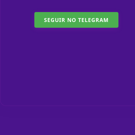
SEGUIR NO TELEGRAM