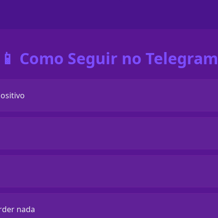
📱 Como Seguir no Telegram
ositivo
erder nada