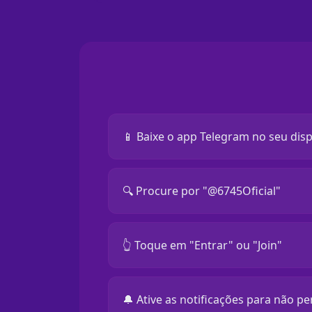
📱 Baixe o app Telegram no seu disp
🔍 Procure por "@6745Oficial"
👆 Toque em "Entrar" ou "Join"
🔔 Ative as notificações para não p