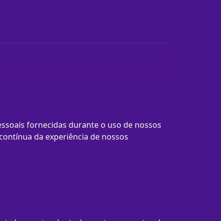
essoais fornecidas durante o uso de nossos
 contínua da experiência de nossos