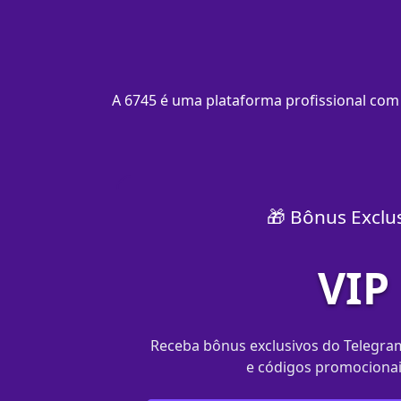
A 6745 é uma plataforma profissional com a
🎁 Bônus Exclu
VIP
Receba bônus exclusivos do Telegra
e códigos promocionai