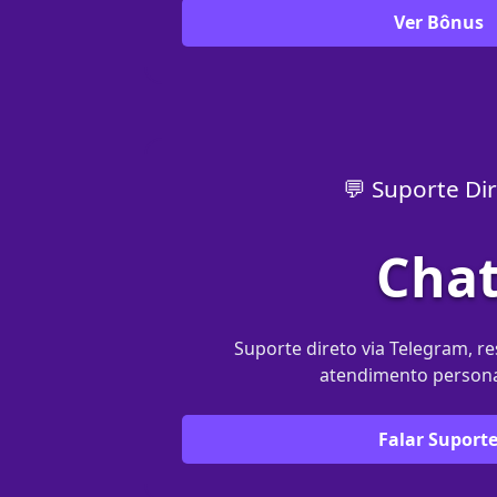
Ver Bônus
💬 Suporte Di
Cha
Suporte direto via Telegram, r
atendimento persona
Falar Suport