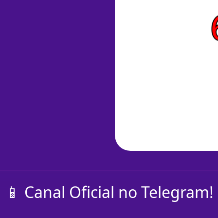
📱 Canal Oficial no Telegram!