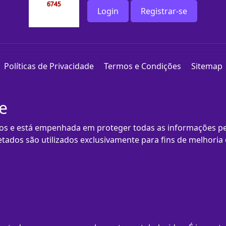
Login
Registrar-se
Políticas de Privacidade
Termos e Condições
Sitemap
de
rios e está empenhada em proteger todas as informações p
tados são utilizados exclusivamente para fins de melhoria