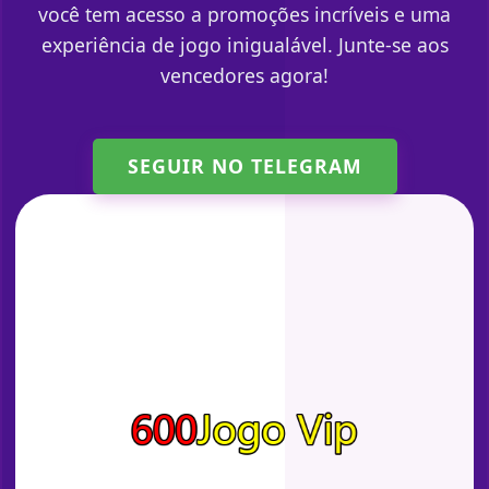
você tem acesso a promoções incríveis e uma
experiência de jogo inigualável. Junte-se aos
vencedores agora!
SEGUIR NO TELEGRAM