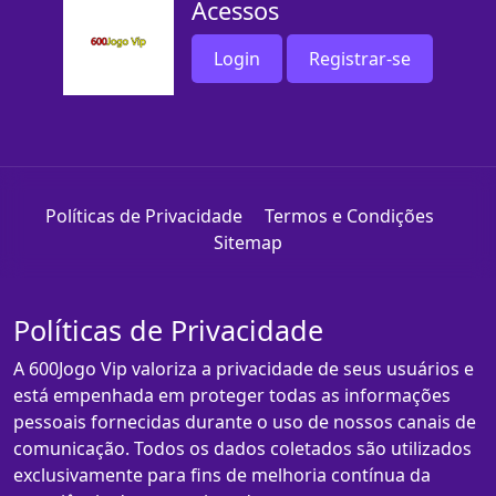
Acessos
Login
Registrar-se
Políticas de Privacidade
Termos e Condições
Sitemap
Políticas de Privacidade
A 600Jogo Vip valoriza a privacidade de seus usuários e
está empenhada em proteger todas as informações
pessoais fornecidas durante o uso de nossos canais de
comunicação. Todos os dados coletados são utilizados
exclusivamente para fins de melhoria contínua da