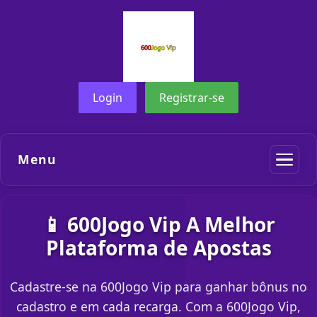
Login
Registrar-se
Menu
📱 600Jogo Vip A Melhor
Plataforma de Apostas
Cadastre-se na 600Jogo Vip para ganhar bônus no
cadastro e em cada recarga. Com a 600Jogo Vip,