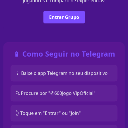
jogadores e compartilhe experiências!
Entrar Grupo
📱 Como Seguir no Telegram
📱 Baixe o app Telegram no seu dispositivo
🔍 Procure por "@600Jogo VipOficial"
👆 Toque em "Entrar" ou "Join"