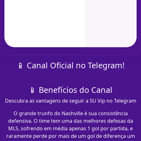
📱 Canal Oficial no Telegram!
📱 Benefícios do Canal
Descubra as vantagens de seguir a 5U Vip no Telegram
O grande trunfo do Nashville é sua consistência
defensiva. O time tem uma das melhores defesas da
MLS, sofrendo em média apenas 1 gol por partida, e
raramente perde por mais de um gol de diferença um