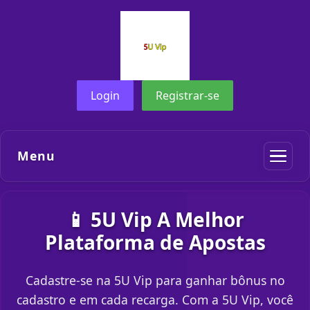
Login
Registrar-se
Menu
📱 5U Vip A Melhor
Plataforma de Apostas
Cadastre-se na 5U Vip para ganhar bônus no
cadastro e em cada recarga. Com a 5U Vip, você