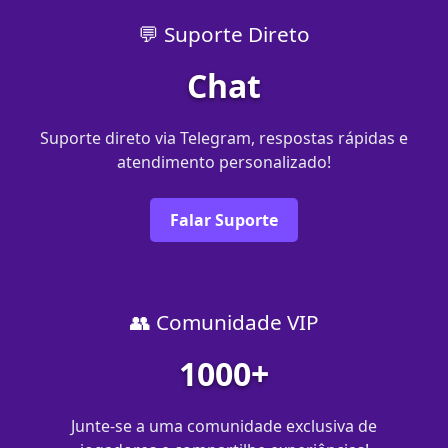
💬 Suporte Direto
Chat
Suporte direto via Telegram, respostas rápidas e
atendimento personalizado!
Falar Suporte
👥 Comunidade VIP
1000+
Junte-se a uma comunidade exclusiva de