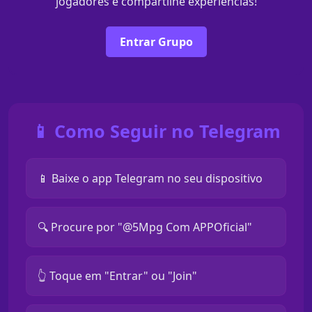
jogadores e compartilhe experiências!
Entrar Grupo
📱 Como Seguir no Telegram
📱 Baixe o app Telegram no seu dispositivo
🔍 Procure por "@5Mpg Com APPOficial"
👆 Toque em "Entrar" ou "Join"