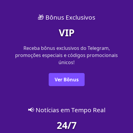
🎁 Bônus Exclusivos
VIP
Receba bônus exclusivos do Telegram,
promoções especiais e códigos promocionais
únicos!
Ver Bônus
📢 Notícias em Tempo Real
24/7