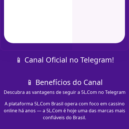
📱 Canal Oficial no Telegram!
📱 Benefícios do Canal
Descubra as vantagens de seguir a 5L.Com no Telegram
A plataforma 5L.Com Brasil opera com foco em cassino
online há anos — a 5L.Com é hoje uma das marcas mais
confiáveis do Brasil.