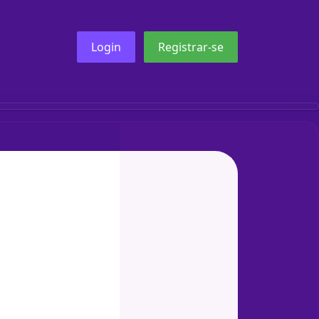
Login
Registrar-se