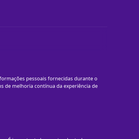
nformações pessoais fornecidas durante o
ns de melhoria contínua da experiência de