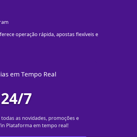
gram
erece operação rápida, apostas flexíveis e
cias em Tempo Real
24/7
e todas as novidades, promoções e
in Plataforma em tempo real!