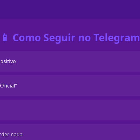
📱 Como Seguir no Telegram
ositivo
ficial"
erder nada