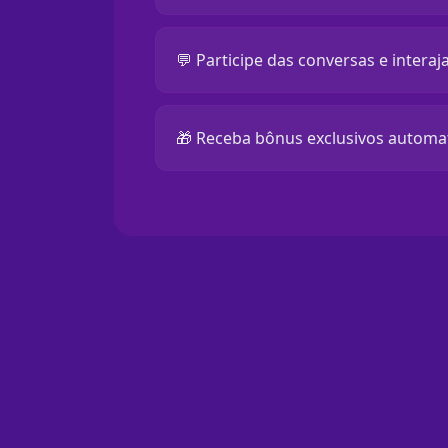
💬 Participe das conversas e interaj
🎁 Receba bônus exclusivos autom