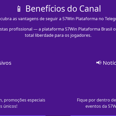
📱 Benefícios do Canal
cubra as vantagens de seguir a 57Win Plataforma no Tele
as profissional — a plataforma 57Win Plataforma Brasil of
total liberdade para os jogadores.
sivos
📢 Notí
m, promoções especiais
Fique por dentro d
s únicos!
eventos da 57W