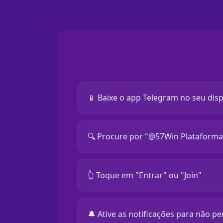
📱 Baixe o app Telegram no seu disp
🔍 Procure por "@57Win PlataformaO
👆 Toque em "Entrar" ou "Join"
🔔 Ative as notificações para não p