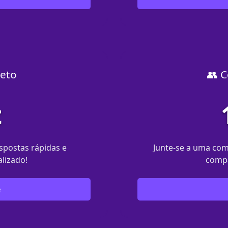
reto
👥 
t
espostas rápidas e
Junte-se a uma com
lizado!
compa
e