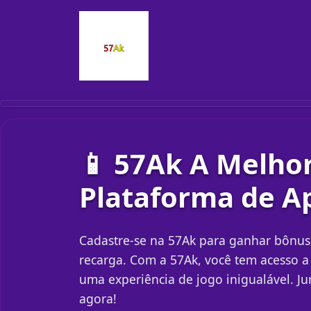
📱 57Ak A Melho
Plataforma de A
Cadastre-se na 57Ak para ganhar bônus
recarga. Com a 57Ak, você tem acesso a
uma experiência de jogo inigualável. J
agora!