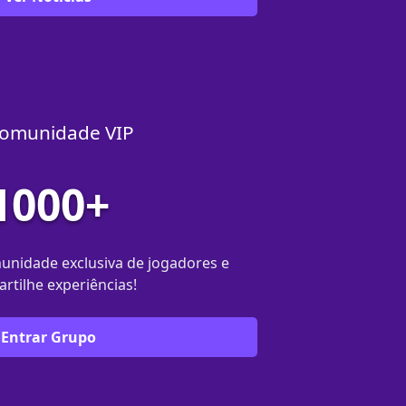
Comunidade VIP
1000+
unidade exclusiva de jogadores e
rtilhe experiências!
Entrar Grupo