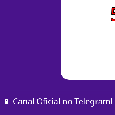
📱 Canal Oficial no Telegram!