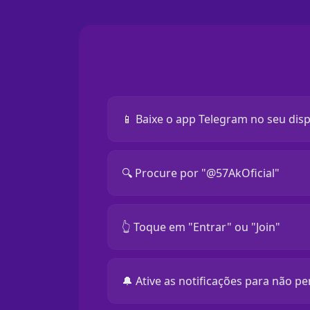
📱 Baixe o app Telegram no seu disp
🔍 Procure por "@57AkOficial"
👆 Toque em "Entrar" ou "Join"
🔔 Ative as notificações para não p