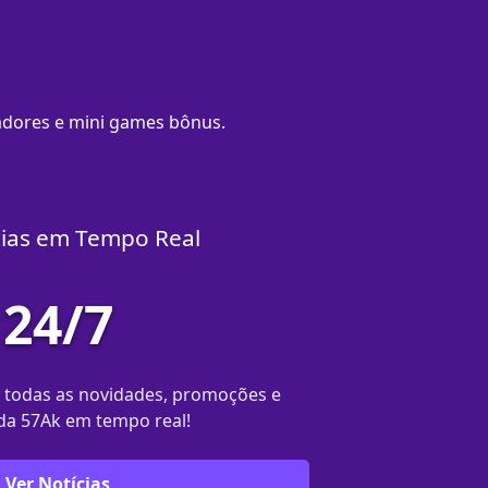
cadores e mini games bônus.
cias em Tempo Real
24/7
e todas as novidades, promoções e
da 57Ak em tempo real!
Ver Notícias