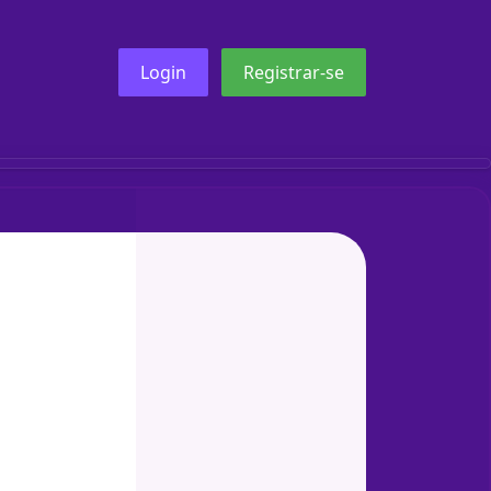
Login
Registrar-se