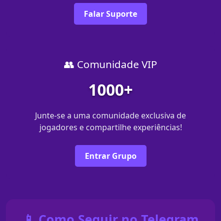
Falar Suporte
👥 Comunidade VIP
1000+
Junte-se a uma comunidade exclusiva de
jogadores e compartilhe experiências!
Entrar Grupo
📱 Como Seguir no Telegram