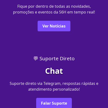
Fique por dentro de todas as novidades,
promoções e eventos da 56H em tempo real!
Ver Notícias
💬 Suporte Direto
Chat
Suporte direto via Telegram, respostas rápidas e
atendimento personalizado!
Falar Suporte