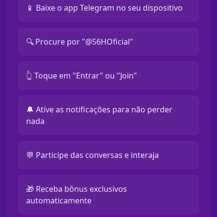
📱 Baixe o app Telegram no seu dispositivo
🔍 Procure por "@56HOficial"
👆 Toque em "Entrar" ou "Join"
🔔 Ative as notificações para não perder
nada
💬 Participe das conversas e interaja
🎁 Receba bônus exclusivos
automaticamente