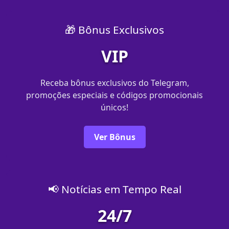
🎁 Bônus Exclusivos
VIP
Receba bônus exclusivos do Telegram,
promoções especiais e códigos promocionais
únicos!
Ver Bônus
📢 Notícias em Tempo Real
24/7