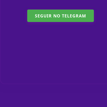
SEGUIR NO TELEGRAM