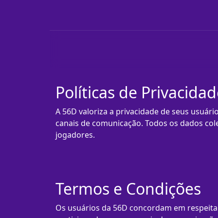
Políticas de Privacida
A 56D valoriza a privacidade de seus usuár
canais de comunicação. Todos os dados cole
jogadores.
Termos e Condições
Os usuários da 56D concordam em respeitar 