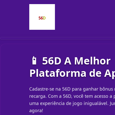
📱 56D A Melhor
Plataforma de A
Cadastre-se na 56D para ganhar bônus 
recarga. Com a 56D, você tem acesso a 
uma experiência de jogo inigualável. J
agora!