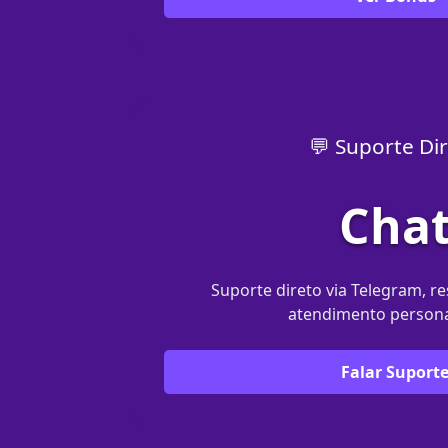
💬 Suporte Di
Cha
Suporte direto via Telegram, r
atendimento persona
Falar Suport