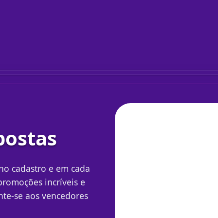
postas
no cadastro e em cada
promoções incríveis e
unte-se aos vencedores