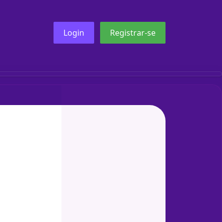
Login
Registrar-se