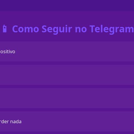
📱 Como Seguir no Telegram
ositivo
erder nada