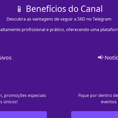
📱 Benefícios do Canal
Descubra as vantagens de seguir a 56D no Telegram
 altamente profissional e prático, oferecendo uma platafor
sivos
📢 Notí
m, promoções especiais
Fique por dentro d
s únicos!
eventos