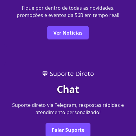
Fique por dentro de todas as novidades,
promoções e eventos da 56B em tempo real!
Ver Notícias
💬 Suporte Direto
Chat
Suporte direto via Telegram, respostas rápidas e
atendimento personalizado!
Falar Suporte