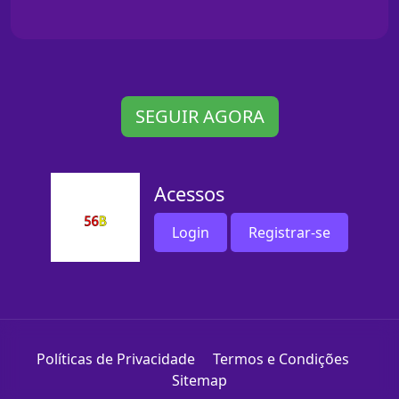
SEGUIR AGORA
Acessos
Login
Registrar-se
Políticas de Privacidade
Termos e Condições
Sitemap