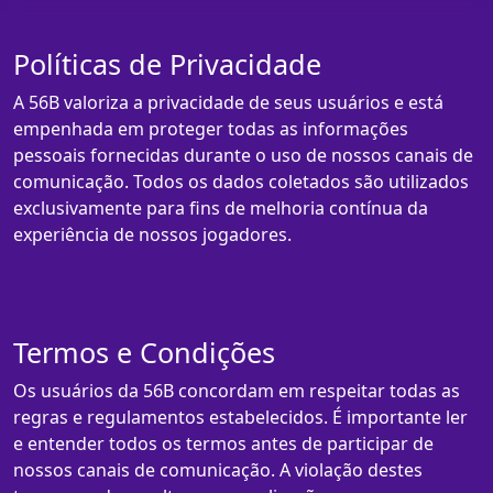
Políticas de Privacidade
A 56B valoriza a privacidade de seus usuários e está
empenhada em proteger todas as informações
pessoais fornecidas durante o uso de nossos canais de
comunicação. Todos os dados coletados são utilizados
exclusivamente para fins de melhoria contínua da
experiência de nossos jogadores.
Termos e Condições
Os usuários da 56B concordam em respeitar todas as
regras e regulamentos estabelecidos. É importante ler
e entender todos os termos antes de participar de
nossos canais de comunicação. A violação destes