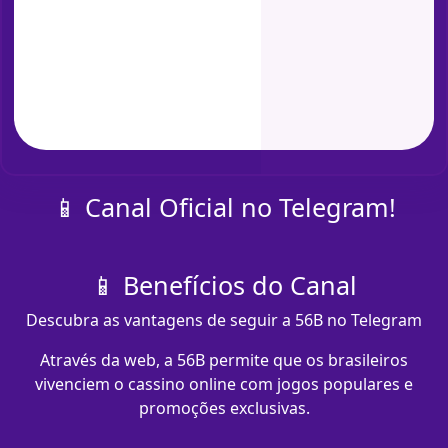
📱 Canal Oficial no Telegram!
📱 Benefícios do Canal
Descubra as vantagens de seguir a 56B no Telegram
Através da web, a 56B permite que os brasileiros
vivenciem o cassino online com jogos populares e
promoções exclusivas.