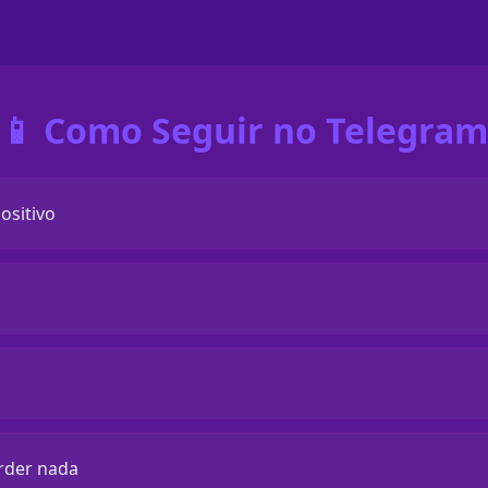
📱 Como Seguir no Telegram
ositivo
erder nada