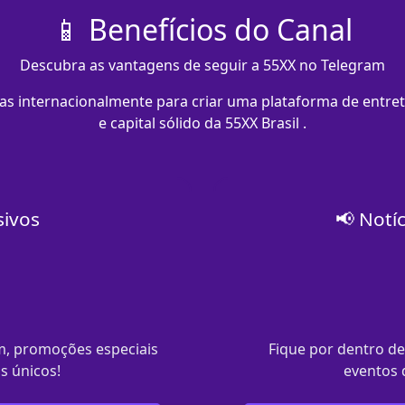
📱 Benefícios do Canal
Descubra as vantagens de seguir a 55XX no Telegram
cadas internacionalmente para criar uma plataforma de entr
e capital sólido da 55XX Brasil .
sivos
📢 Notí
m, promoções especiais
Fique por dentro d
s únicos!
eventos 