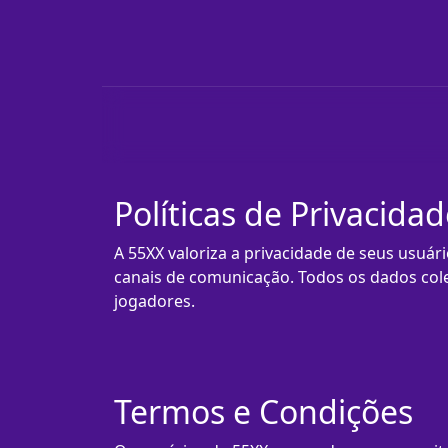
Políticas de Privacida
A 55XX valoriza a privacidade de seus usuá
canais de comunicação. Todos os dados cole
jogadores.
Termos e Condições