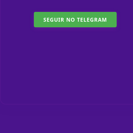
SEGUIR NO TELEGRAM