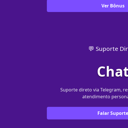
Ver Bônus
💬 Suporte Di
Cha
Suporte direto via Telegram, r
atendimento persona
Falar Suport