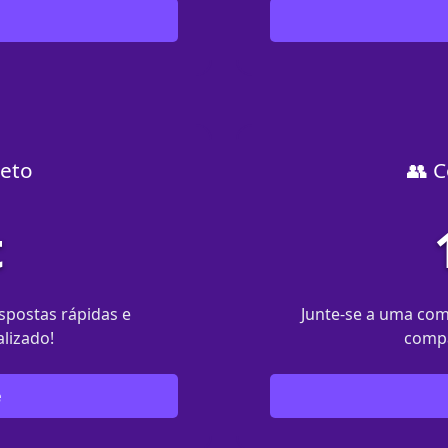
reto
👥 
t
espostas rápidas e
Junte-se a uma com
lizado!
compa
e