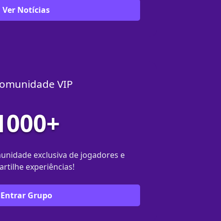
Ver Notícias
Comunidade VIP
1000+
unidade exclusiva de jogadores e
rtilhe experiências!
Entrar Grupo