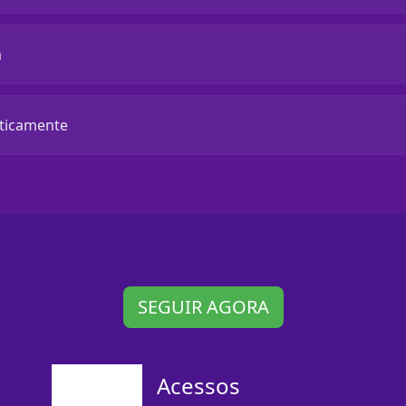
a
aticamente
SEGUIR AGORA
Acessos