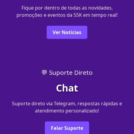
Fique por dentro de todas as novidades,
promoções e eventos da 55K em tempo real!
Ver Notícias
💬 Suporte Direto
Chat
Suporte direto via Telegram, respostas rápidas e
atendimento personalizado!
Falar Suporte