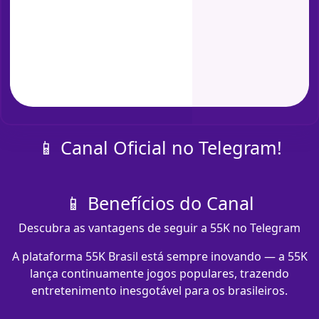
📱 Canal Oficial no Telegram!
📱 Benefícios do Canal
Descubra as vantagens de seguir a 55K no Telegram
A plataforma 55K Brasil está sempre inovando — a 55K
lança continuamente jogos populares, trazendo
entretenimento inesgotável para os brasileiros.