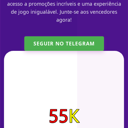
acesso a promoções incríveis e uma experiência
de jogo inigualável. Junte-se aos vencedores
agora!
SEGUIR NO TELEGRAM