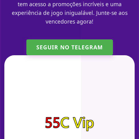
tem acesso a promoções incríveis e uma
experiência de jogo inigualável. Junte-se aos
vencedores agora!
SEGUIR NO TELEGRAM