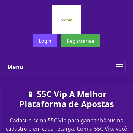
Login
Registrar-se
Menu
📱 55C Vip A Melhor
Plataforma de Apostas
Cadastre-se na 55C Vip para ganhar bônus no
cadastro e em cada recarga. Com a 55C Vip, você