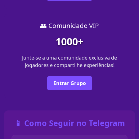
👥 Comunidade VIP
1000+
Junte-se a uma comunidade exclusiva de
jogadores e compartilhe experiências!
Entrar Grupo
📱 Como Seguir no Telegram