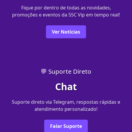
Fique por dentro de todas as novidades,
promoções e eventos da 55C Vip em tempo real!
Ver Notícias
💬 Suporte Direto
Chat
Suporte direto via Telegram, respostas rápidas e
atendimento personalizado!
Falar Suporte