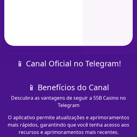
📱 Canal Oficial no Telegram!
📱 Benefícios do Canal
Descubra as vantagens de seguir a 55B Casino no
Telegram
O aplicativo permite atualizações e aprimoramentos
mais rápidos, garantindo que você tenha acesso aos
recursos e aprimoramentos mais recentes.