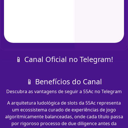
📱 Canal Oficial no Telegram!
📱 Benefícios do Canal
Descubra as vantagens de seguir a 55Ac no Telegram
A arquitetura ludológica de slots da 55Ac representa
um ecossistema curado de experiências de jogo
algoritmicamente balanceadas, onde cada título passa
por rigoroso processo de due diligence antes da