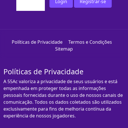
Login
Registrar-se
Políticas de Privacidade
Termos e Condições
Sitemap
Políticas de Privacidade
A 55Ac valoriza a privacidade de seus usuários e está
empenhada em proteger todas as informações
pessoais fornecidas durante o uso de nossos canais de
comunicação. Todos os dados coletados são utilizados
exclusivamente para fins de melhoria contínua da
experiência de nossos jogadores.