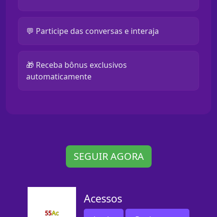
💬 Participe das conversas e interaja
🎁 Receba bônus exclusivos
automaticamente
SEGUIR AGORA
Acessos