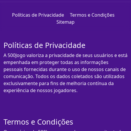
Políticas de Privacidade
Termos e Condições
Sitemap
Políticas de Privacidade
A 500Jogo valoriza a privacidade de seus usuários e está
empenhada em proteger todas as informações
pessoais fornecidas durante o uso de nossos canais de
comunicação. Todos os dados coletados são utilizados
exclusivamente para fins de melhoria contínua da
experiência de nossos jogadores.
Termos e Condições