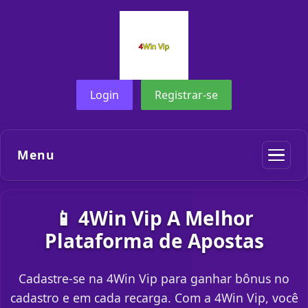
Login
Registrar-se
Menu
📱 4Win Vip A Melhor
Plataforma de Apostas
Cadastre-se na 4Win Vip para ganhar bônus no
cadastro e em cada recarga. Com a 4Win Vip, você