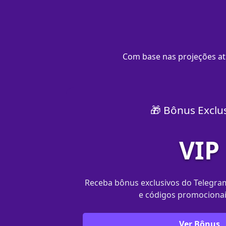
Com base nas projeções at
🎁 Bônus Exclu
VIP
Receba bônus exclusivos do Telegra
e códigos promocionai
Ver Bônus