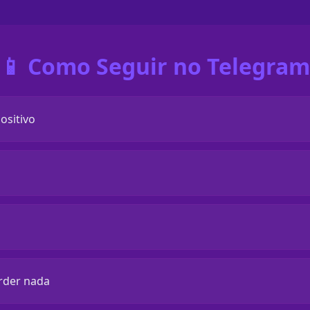
📱 Como Seguir no Telegram
ositivo
erder nada