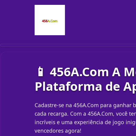
📱 456A.Com A M
Plataforma de A
Cadastre-se na 456A.Com para ganhar 
cada recarga. Com a 456A.Com, você t
incríveis e uma experiência de jogo inig
vencedores agora!