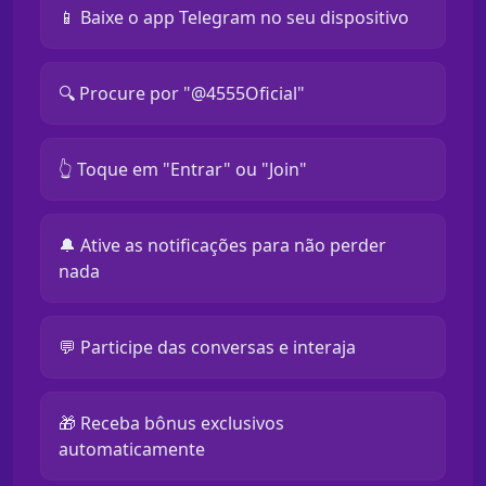
📱 Baixe o app Telegram no seu dispositivo
🔍 Procure por "@4555Oficial"
👆 Toque em "Entrar" ou "Join"
🔔 Ative as notificações para não perder
nada
💬 Participe das conversas e interaja
🎁 Receba bônus exclusivos
automaticamente