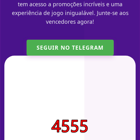
tem acesso a promoções incríveis e uma
experiência de jogo inigualável. Junte-se aos
vencedores agora!
SEGUIR NO TELEGRAM