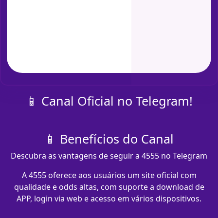
📱 Canal Oficial no Telegram!
📱 Benefícios do Canal
Descubra as vantagens de seguir a 4555 no Telegram
A 4555 oferece aos usuários um site oficial com
qualidade e odds altas, com suporte a download de
APP, login via web e acesso em vários dispositivos.