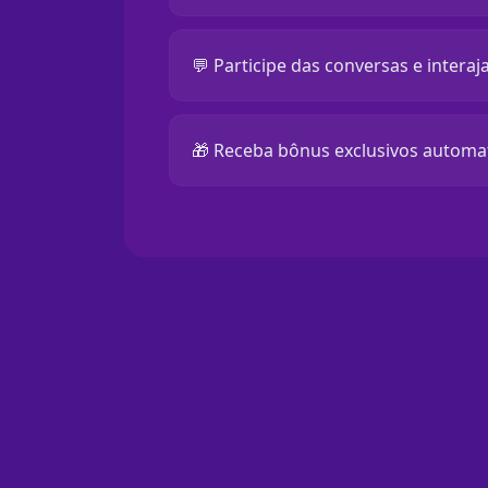
💬 Participe das conversas e interaj
🎁 Receba bônus exclusivos autom