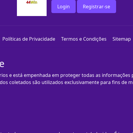
Login
Registrar-se
Políticas de Privacidade
Termos e Condições
Sitemap
de
ários e está empenhada em proteger todas as informações 
os coletados são utilizados exclusivamente para fins de m