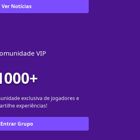
Ver Notícias
Comunidade VIP
1000+
unidade exclusiva de jogadores e
rtilhe experiências!
Entrar Grupo