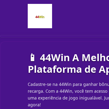
📱 44Win A Melh
Plataforma de A
Cadastre-se na 44Win para ganhar bônu
recarga. Com a 44Win, você tem acesso 
uma experiência de jogo inigualável. J
agora!