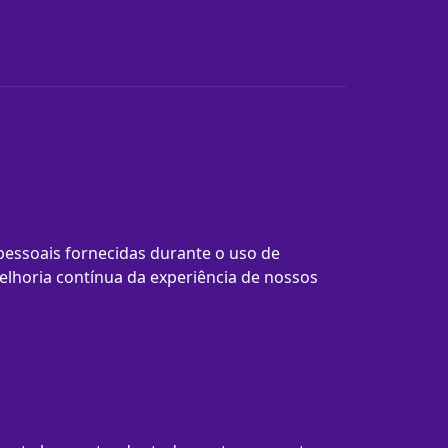
pessoais fornecidas durante o uso de
elhoria contínua da experiência de nossos