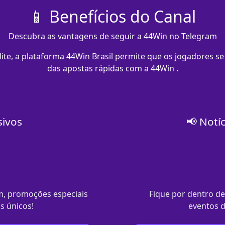
📱 Benefícios do Canal
Descubra as vantagens de seguir a 44Win no Telegram
ite, a plataforma 44Win Brasil permite que os jogadores s
das apostas rápidas com a 44Win .
sivos
📢 Notí
m, promoções especiais
Fique por dentro d
s únicos!
eventos d