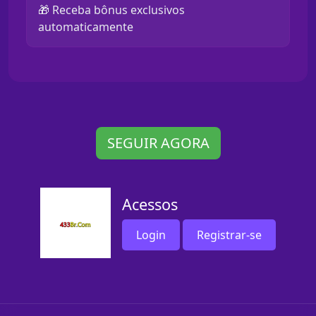
🎁 Receba bônus exclusivos
automaticamente
SEGUIR AGORA
Acessos
Login
Registrar-se