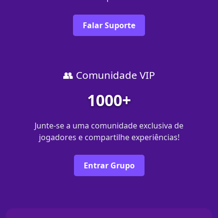
Falar Suporte
👥 Comunidade VIP
1000+
Junte-se a uma comunidade exclusiva de
jogadores e compartilhe experiências!
Entrar Grupo