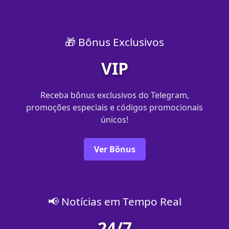
🎁 Bônus Exclusivos
VIP
Receba bônus exclusivos do Telegram,
promoções especiais e códigos promocionais
únicos!
Ver Bônus
📢 Notícias em Tempo Real
24/7